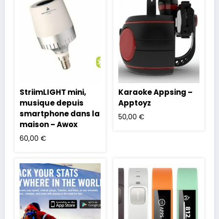
StriimLIGHT mini,
Karaoke Appsing –
musique depuis
Apptoyz
smartphone dans la
50,00
€
maison – Awox
60,00
€