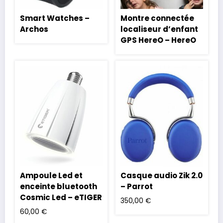
Smart Watches –
Montre connectée
Archos
localiseur d’enfant
GPS HereO – HereO
Ampoule Led et
Casque audio Zik 2.0
enceinte bluetooth
– Parrot
Cosmic Led – eTIGER
350,00
€
60,00
€