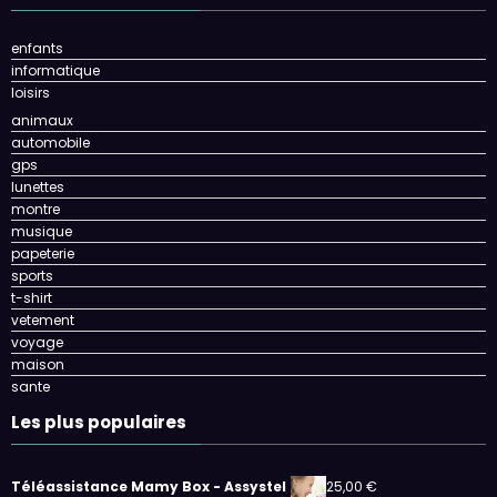
enfants
informatique
loisirs
animaux
automobile
gps
lunettes
montre
musique
papeterie
sports
t-shirt
vetement
voyage
maison
sante
Les plus populaires
Téléassistance Mamy Box - Assystel
25,00
€