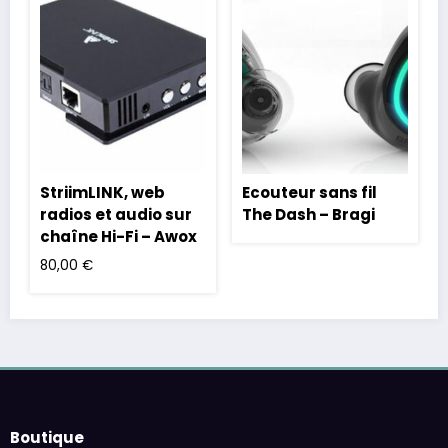
StriimLINK, web
Ecouteur sans fil
radios et audio sur
The Dash – Bragi
chaîne Hi-Fi – Awox
80,00
€
Boutique