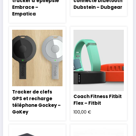
tracker d’épilepsie
connecté bluetooth
Embrace –
Dubstein – Dubgear
Empatica
Tracker de clefs
Coach Fitness Fitbit
GPS et recharge
Flex – Fitbit
téléphone Gockey –
GoKey
100,00
€