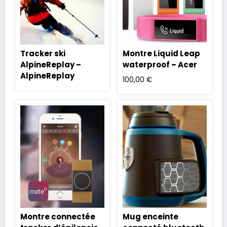
Tracker ski
Montre Liquid Leap
AlpineReplay –
waterproof – Acer
AlpineReplay
100,00
€
Montre connectée
Mug enceinte