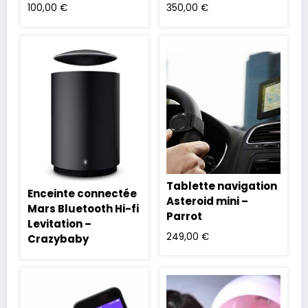
100,00
€
350,00
€
Tablette navigation
Enceinte connectée
Asteroid mini –
Mars Bluetooth Hi-fi
Parrot
Levitation –
249,00
€
Crazybaby