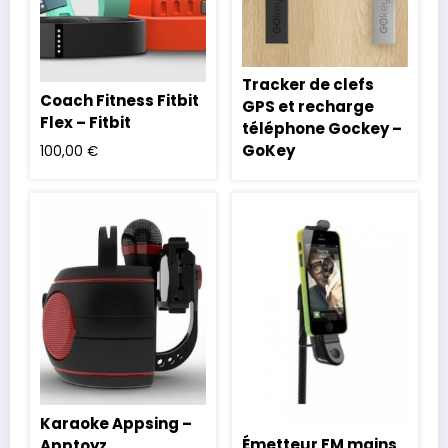
Tracker de clefs
Coach Fitness Fitbit
GPS et recharge
Flex – Fitbit
téléphone Gockey –
GoKey
100,00
€
Karaoke Appsing –
Émetteur FM mains
Apptoyz