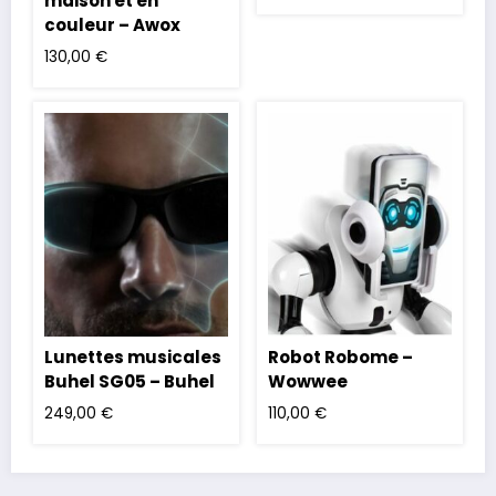
maison et en
couleur – Awox
130,00
€
Lunettes musicales
Robot Robome –
Buhel SG05 – Buhel
Wowwee
249,00
€
110,00
€