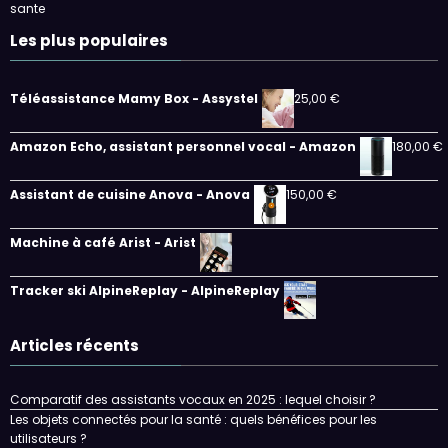
sante
Les plus populaires
Téléassistance Mamy Box - Assystel
25,00
€
Amazon Echo, assistant personnel vocal - Amazon
180,00
€
Assistant de cuisine Anova - Anova
150,00
€
Machine à café Arist - Arist
Tracker ski AlpineReplay - AlpineReplay
Articles récents
Comparatif des assistants vocaux en 2025 : lequel choisir ?
Les objets connectés pour la santé : quels bénéfices pour les
utilisateurs ?