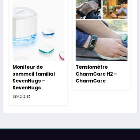
Moniteur de
Tensiomètre
sommeil familial
CharmCare H2 –
SevenHugs –
CharmCare
SevenHugs
139,00
€