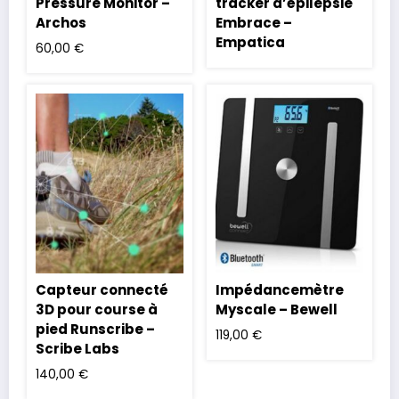
Pressure Monitor –
tracker d’épilepsie
Archos
Embrace –
Empatica
60,00
€
Capteur connecté
Impédancemètre
3D pour course à
Myscale – Bewell
pied Runscribe –
119,00
€
Scribe Labs
140,00
€