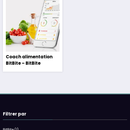
Coach alimentation
BitBite – BitBite
Filtrer par
BitBite
(1)