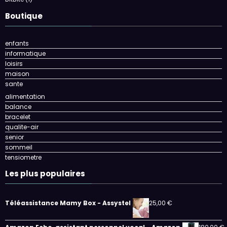
Boutique
enfants
informatique
loisirs
maison
sante
alimentation
balance
bracelet
qualite-air
senior
sommeil
tensiometre
Les plus populaires
Téléassistance Mamy Box - Assystel
25,00
€