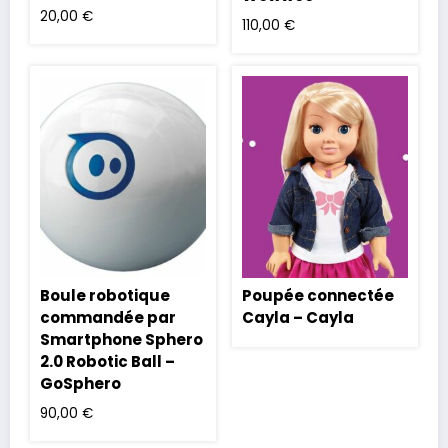
20,00
€
110,00
€
Boule robotique
Poupée connectée
commandée par
Cayla – Cayla
Smartphone Sphero
2.0 Robotic Ball –
GoSphero
90,00
€