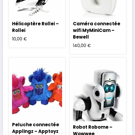
Hélicoptère Rollei –
Caméra connectée
Rollei
wifi MyMiniCam –
Bewell
10,00
€
140,00
€
Peluche connectée
Robot Robome –
Applingz – Apptoyz
Wowwee