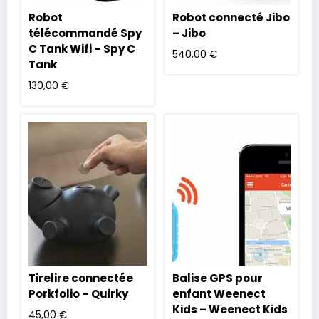
Robot
Robot connecté Jibo
télécommandé Spy
– Jibo
C Tank Wifi – Spy C
540,00
€
Tank
130,00
€
Tirelire connectée
Balise GPS pour
Porkfolio – Quirky
enfant Weenect
Kids – Weenect Kids
45,00
€