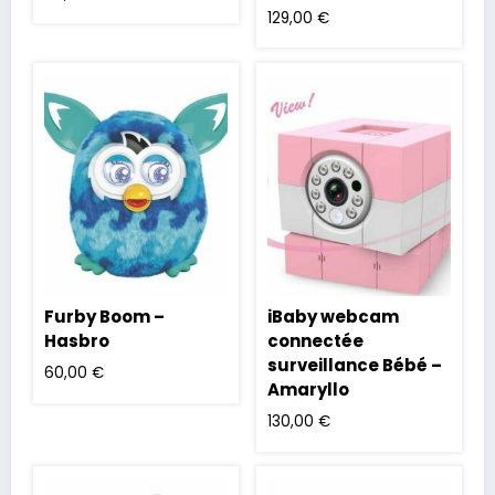
129,00
€
Furby Boom –
iBaby webcam
Hasbro
connectée
surveillance Bébé –
60,00
€
Amaryllo
130,00
€