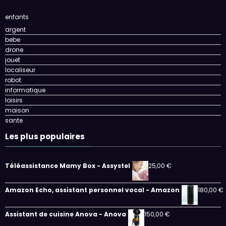
enfants
argent
bebe
drone
jouet
localiseur
robot
informatique
loisirs
maison
sante
Les plus populaires
Téléassistance Mamy Box - Assystel
25,00
€
Amazon Echo, assistant personnel vocal - Amazon
180,00
€
Assistant de cuisine Anova - Anova
150,00
€