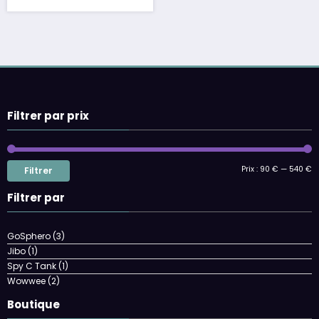
Filtrer par prix
Prix
Prix
Prix :
90 €
—
540 €
Filtrer
min
max
Filtrer par
GoSphero
(3)
Jibo
(1)
Spy C Tank
(1)
Wowwee
(2)
Boutique