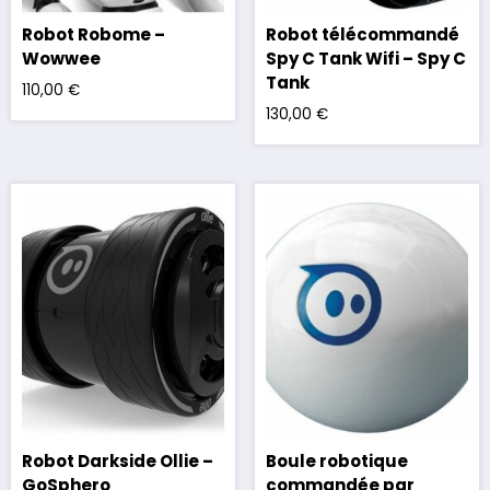
Robot Robome –
Robot télécommandé
Wowwee
Spy C Tank Wifi – Spy C
Tank
110,00
€
130,00
€
Robot Darkside Ollie –
Boule robotique
GoSphero
commandée par