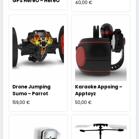
GPS HereO – HereO
40,00
€
Drone Jumping
Karaoke Appsing –
Sumo – Parrot
Apptoyz
159,00
€
50,00
€