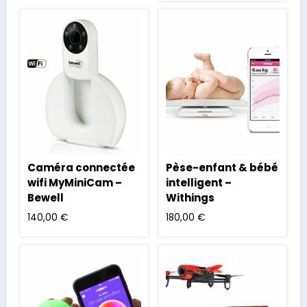
Caméra connectée
Pèse-enfant & bébé
wifi MyMiniCam –
intelligent –
Bewell
Withings
140,00
€
180,00
€