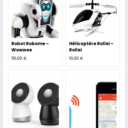
Robot Robome –
Hélicoptère Rollei –
Wowwee
Rollei
110,00
€
10,00
€