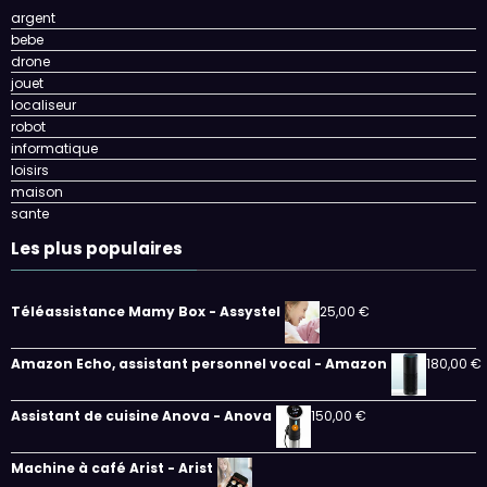
argent
bebe
drone
jouet
localiseur
robot
informatique
loisirs
maison
sante
Les plus populaires
Téléassistance Mamy Box - Assystel
25,00
€
Amazon Echo, assistant personnel vocal - Amazon
180,00
€
Assistant de cuisine Anova - Anova
150,00
€
Machine à café Arist - Arist