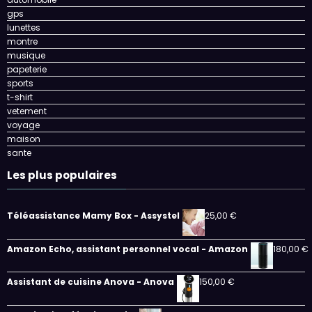
gps
lunettes
montre
musique
papeterie
sports
t-shirt
vetement
voyage
maison
sante
Les plus populaires
Téléassistance Mamy Box - Assystel
25,00
€
Amazon Echo, assistant personnel vocal - Amazon
180,00
€
Assistant de cuisine Anova - Anova
150,00
€