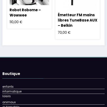
Robot Robome –
Émetteur FM mains
Wowwee
libres TuneBase AUX
110,00
€
– Belkin
70,00
€
Boutique
enfants
informatique
loisirs
animaux
automobile