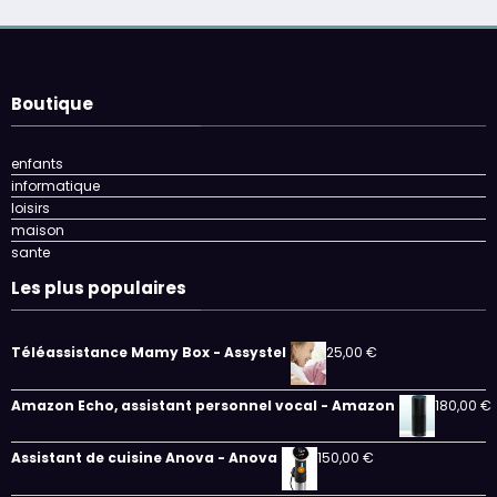
Boutique
enfants
informatique
loisirs
maison
sante
Les plus populaires
Téléassistance Mamy Box - Assystel
25,00
€
Amazon Echo, assistant personnel vocal - Amazon
180,00
€
Assistant de cuisine Anova - Anova
150,00
€