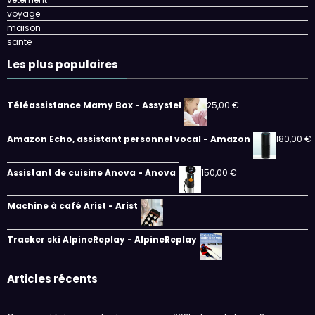
voyage
maison
sante
Les plus populaires
Téléassistance Mamy Box - Assystel
25,00
€
Amazon Echo, assistant personnel vocal - Amazon
180,00
€
Assistant de cuisine Anova - Anova
150,00
€
Machine à café Arist - Arist
Tracker ski AlpineReplay - AlpineReplay
Articles récents