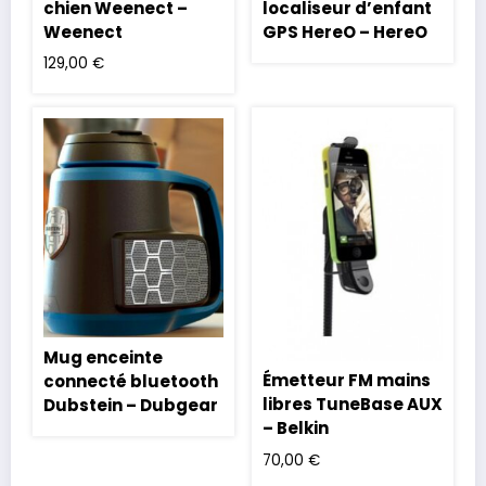
chien Weenect –
localiseur d’enfant
Weenect
GPS HereO – HereO
129,00
€
Mug enceinte
Émetteur FM mains
connecté bluetooth
libres TuneBase AUX
Dubstein – Dubgear
– Belkin
70,00
€