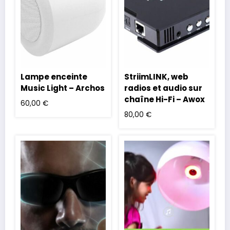
Lampe enceinte
StriimLINK, web
Music Light – Archos
radios et audio sur
chaîne Hi-Fi – Awox
60,00
€
80,00
€