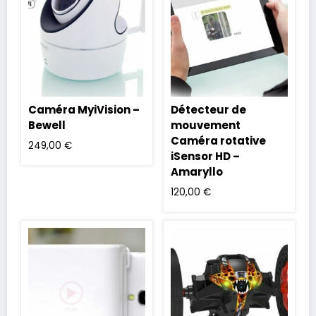
Caméra MyiVision –
Détecteur de
Bewell
mouvement
Caméra rotative
249,00
€
iSensor HD –
Amaryllo
120,00
€