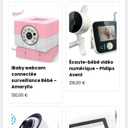
Écoute-bébé vidéo
iBaby webcam
numérique – Philips
connectée
Avent
surveillance Bébé –
219,00
€
Amaryllo
130,00
€