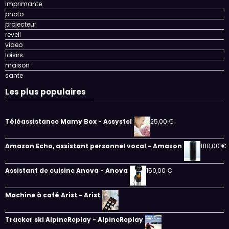
imprimante
photo
projecteur
reveil
video
loisirs
maison
sante
Les plus populaires
Téléassistance Mamy Box - Assystel
25,00
€
Amazon Echo, assistant personnel vocal - Amazon
180,00
€
Assistant de cuisine Anova - Anova
150,00
€
Machine à café Arist - Arist
Tracker ski AlpineReplay - AlpineReplay