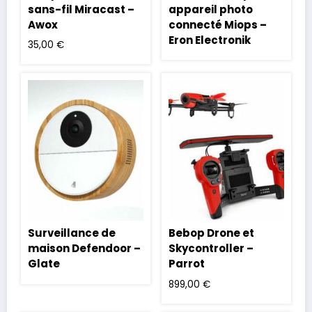
sans-fil Miracast –
appareil photo
Awox
connecté Miops –
Eron Electronik
35,00
€
Surveillance de
Bebop Drone et
maison Defendoor –
Skycontroller –
Glate
Parrot
899,00
€