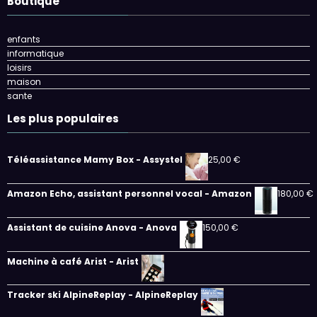
Boutique
enfants
informatique
loisirs
maison
sante
Les plus populaires
Téléassistance Mamy Box - Assystel
25,00
€
Amazon Echo, assistant personnel vocal - Amazon
180,00
€
Assistant de cuisine Anova - Anova
150,00
€
Machine à café Arist - Arist
Tracker ski AlpineReplay - AlpineReplay