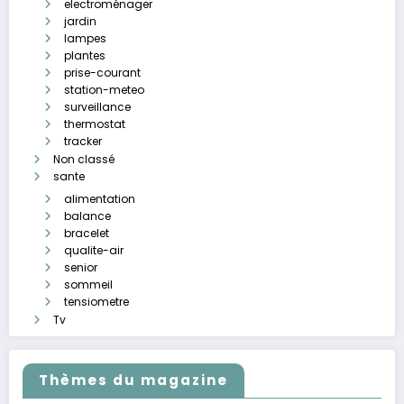
electroménager
jardin
lampes
plantes
prise-courant
station-meteo
surveillance
thermostat
tracker
Non classé
sante
alimentation
balance
bracelet
qualite-air
senior
sommeil
tensiometre
Tv
Thèmes du magazine