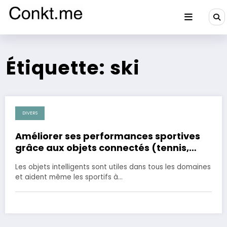
Aller
au
contenu
Conkt.me
Étiquette: ski
DIVERS
25 mai 2023
Améliorer ses performances sportives
grâce aux objets connectés (tennis,
pêche, course, vélo, ski,..)
Les objets intelligents sont utiles dans tous les domaines
et aident même les sportifs à…