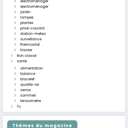
electromenager
electroménager
jardin
lampes
plantes
prise-courant
station-meteo
surveillance
thermostat
tracker
Non classé
sante
alimentation
balance
bracelet
qualite-air
senior
sommeil
tensiometre
Tv
Thèmes du magazine