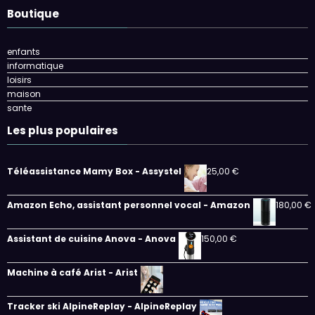
Boutique
enfants
informatique
loisirs
maison
sante
Les plus populaires
Téléassistance Mamy Box - Assystel
25,00
€
Amazon Echo, assistant personnel vocal - Amazon
180,00
€
Assistant de cuisine Anova - Anova
150,00
€
Machine à café Arist - Arist
Tracker ski AlpineReplay - AlpineReplay