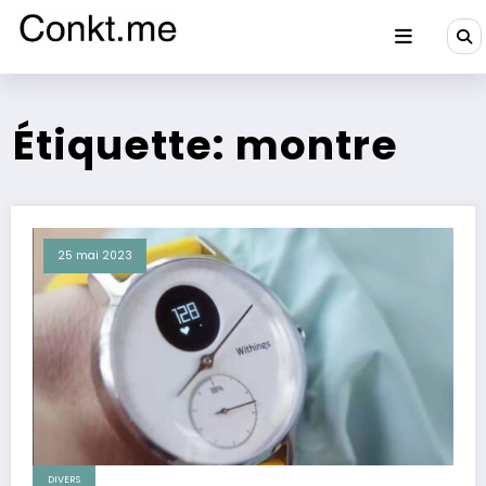
Aller
au
contenu
Conkt.me
Étiquette: montre
25 mai 2023
DIVERS