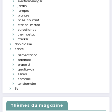
electroménager
jardin
lampes
plantes
prise-courant
station-meteo
surveillance
thermostat
tracker
Non classé
sante
alimentation
balance
bracelet
qualite-air
senior
sommeil
tensiometre
Tv
Thèmes du magazine