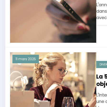
L'an
dans
avec
11 mars 2025
DIVE
La 
obj
L'In
une 