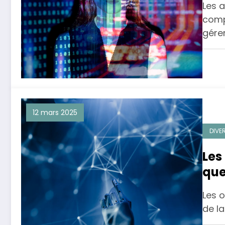
Les 
comp
gére
12 mars 2025
DIVE
Les
que
?
Les 
de la