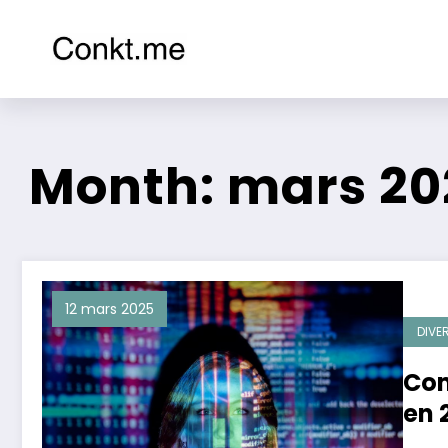
Aller
au
Conkt.me
contenu
Month: mars 20
12 mars 2025
DIVE
Com
en 