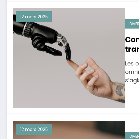
12 mars 2025
DIVE
Com
tra
Les 
omnip
s’ag
12 mars 2025
DIVE