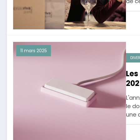
de c
11 mars 2025
DIVE
Les
202
et d
L'an
le d
une 