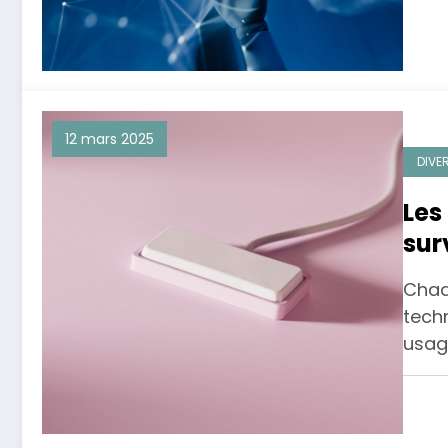
12 mars 2025
DIVE
Les
sur
Chaq
tech
usage