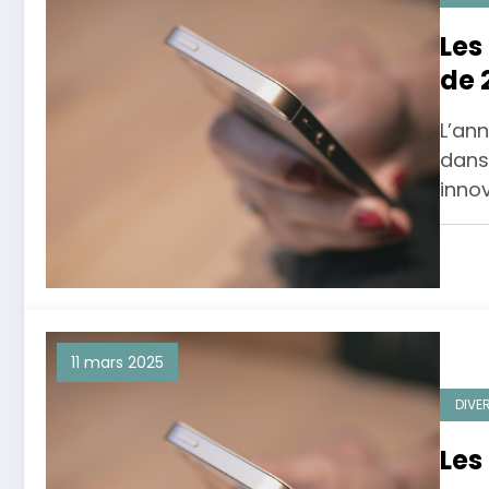
Les
de 
L’an
dans
inno
11 mars 2025
DIVE
Les