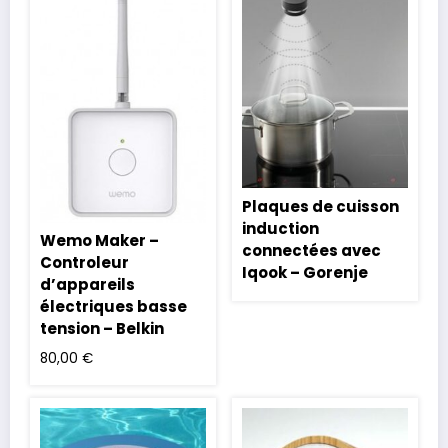
Plaques de cuisson
induction
Wemo Maker –
connectées avec
Controleur
Iqook – Gorenje
d’appareils
électriques basse
tension – Belkin
80,00
€