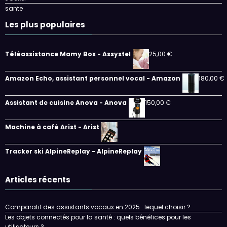
sante
Les plus populaires
Téléassistance Mamy Box - Assystel
25,00
€
Amazon Echo, assistant personnel vocal - Amazon
180,00
€
Assistant de cuisine Anova - Anova
150,00
€
Machine à café Arist - Arist
Tracker ski AlpineReplay - AlpineReplay
Articles récents
Comparatif des assistants vocaux en 2025 : lequel choisir ?
Les objets connectés pour la santé : quels bénéfices pour les
utilisateurs ?