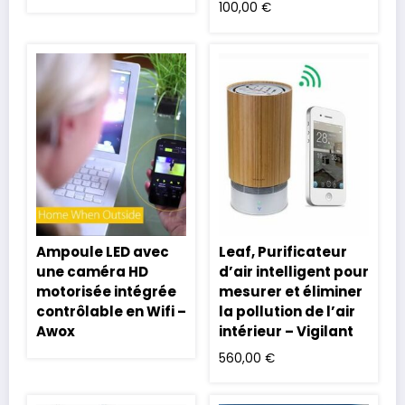
100,00
€
Ampoule LED avec
Leaf, Purificateur
une caméra HD
d’air intelligent pour
motorisée intégrée
mesurer et éliminer
contrôlable en Wifi –
la pollution de l’air
Awox
intérieur – Vigilant
560,00
€