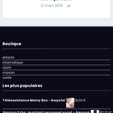
12 mars 2025
jul
Boutique
enfants
informatique
loisirs
maison
sante
Les plus populaires
Téléassistance Mamy Box - Assystel
25,00
€
Amazon Echo, assistant personnel vocal - Amazon
180,00
€