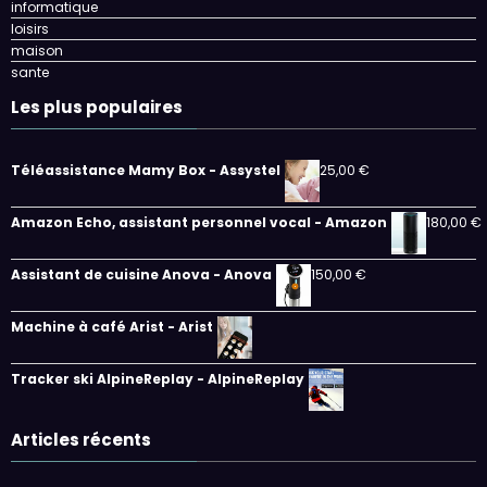
informatique
loisirs
maison
sante
Les plus populaires
Téléassistance Mamy Box - Assystel
25,00
€
Amazon Echo, assistant personnel vocal - Amazon
180,00
€
Assistant de cuisine Anova - Anova
150,00
€
Machine à café Arist - Arist
Tracker ski AlpineReplay - AlpineReplay
Articles récents