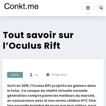
Aller
au
contenu
Conkt.me
Tout savoir sur
l’Oculus Rift
Divers
Jul
23 Mai 2023
Sorti en 2016, l’Oculus Rift projette les gamers dans
le futur. Ce casque de réalité virtuelle nouvelle
génération compte parmi les meilleurs du marché,
en concurrence avec le non moins célèbre HTC Vive.
Une nouvelle manière de jouer aux jeux vidéos, pour