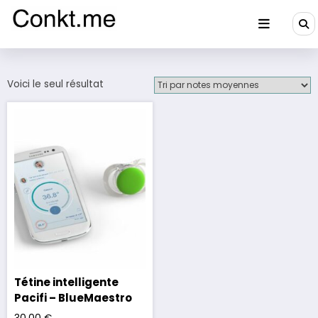
Aller
au
contenu
Conkt.me
Voici le seul résultat
Tétine intelligente
Pacifi – BlueMaestro