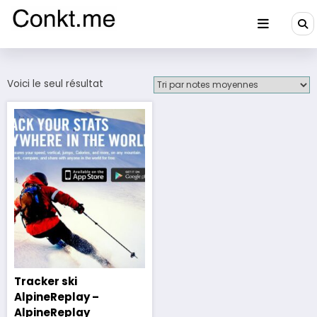
Aller
au
contenu
Conkt.me
Voici le seul résultat
Tracker ski
AlpineReplay –
AlpineReplay