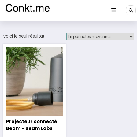
Aller
au
contenu
Conkt.me
Voici le seul résultat
Projecteur connecté
Beam – Beam Labs