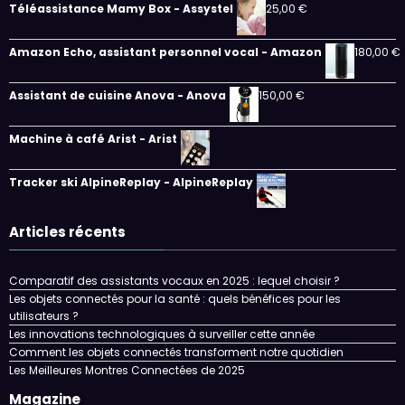
Téléassistance Mamy Box - Assystel
25,00
€
Amazon Echo, assistant personnel vocal - Amazon
180,00
€
Assistant de cuisine Anova - Anova
150,00
€
Machine à café Arist - Arist
Tracker ski AlpineReplay - AlpineReplay
Articles récents
Comparatif des assistants vocaux en 2025 : lequel choisir ?
Les objets connectés pour la santé : quels bénéfices pour les
utilisateurs ?
Les innovations technologiques à surveiller cette année
Comment les objets connectés transforment notre quotidien
Les Meilleures Montres Connectées de 2025
Magazine