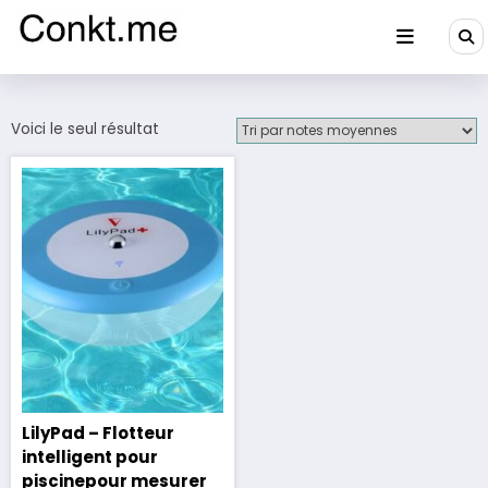
Aller
au
contenu
Conkt.me
Voici le seul résultat
LilyPad – Flotteur
intelligent pour
piscinepour mesurer