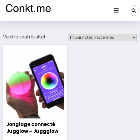
Aller
au
contenu
Conkt.me
Voici le seul résultat
Jonglage connecté
Jugglow – Juggglow