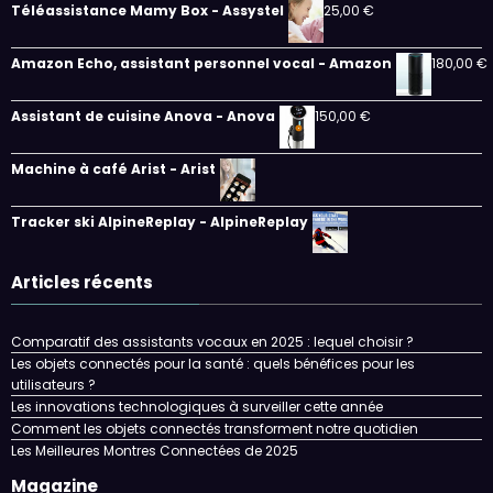
Téléassistance Mamy Box - Assystel
25,00
€
Amazon Echo, assistant personnel vocal - Amazon
180,00
€
Assistant de cuisine Anova - Anova
150,00
€
Machine à café Arist - Arist
Tracker ski AlpineReplay - AlpineReplay
Articles récents
Comparatif des assistants vocaux en 2025 : lequel choisir ?
Les objets connectés pour la santé : quels bénéfices pour les
utilisateurs ?
Les innovations technologiques à surveiller cette année
Comment les objets connectés transforment notre quotidien
Les Meilleures Montres Connectées de 2025
Magazine